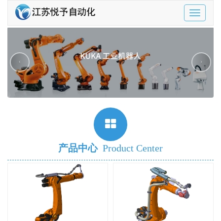
Toggle
navigatio
‹
›
产品中心
Product Center