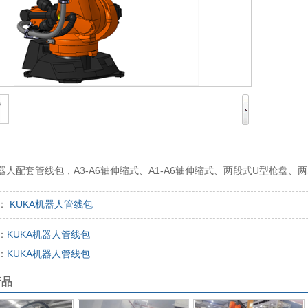
机器人配套管线包，A3-A6轴伸缩式、A1-A6轴伸缩式、两段式U型
：
KUKA机器人管线包
：
KUKA机器人管线包
：
KUKA机器人管线包
产品