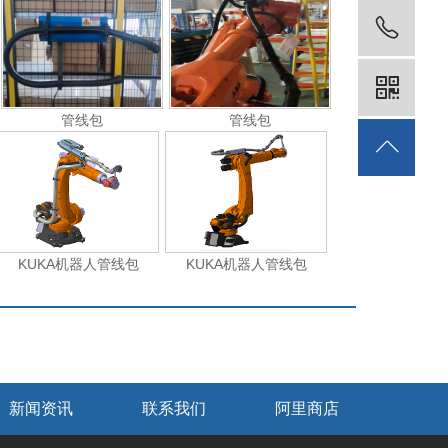
18
管线包
管线包
KUKA机器人管线包
KUKA机器人管线包
新闻资讯
联系我们
阿里商店