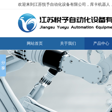
欢迎来到江苏悦予自动化设备有限公司，库卡机器人
网站首页
关于我们
产品中心