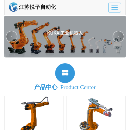
Toggle
navigatio
‹
›
产品中心
Product Center