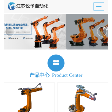
Toggle
navigatio
‹
›
产品中心
Product Center