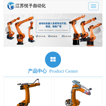
Toggle
navigatio
‹
›
产品中心
Product Center