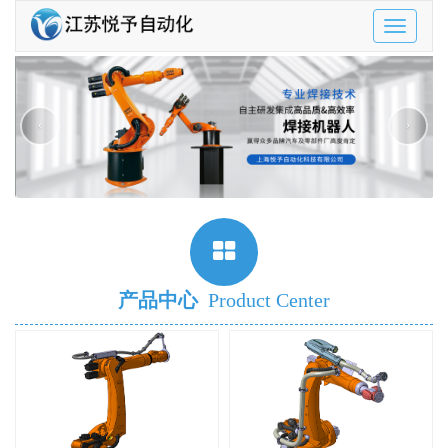
Toggle
navigatio
‹
›
产品中心
Product Center