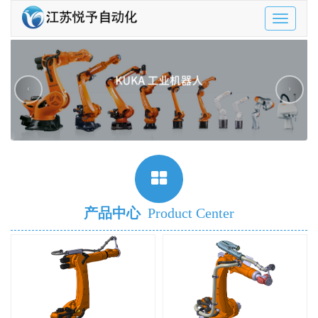
Toggle
navigatio
‹
›
产品中心
Product Center