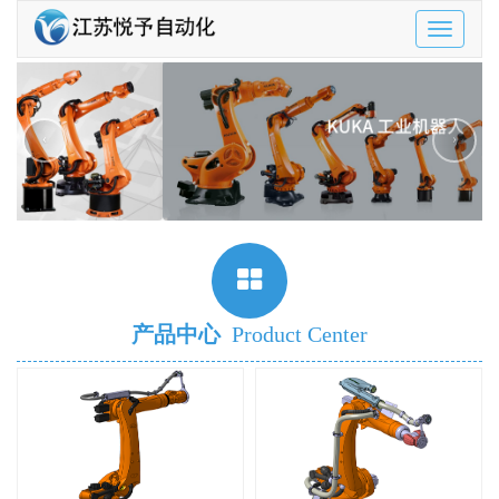
Toggle
navigatio
‹
›
产品中心
Product Center