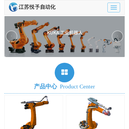
Toggle
navigatio
‹
›
产品中心
Product Center